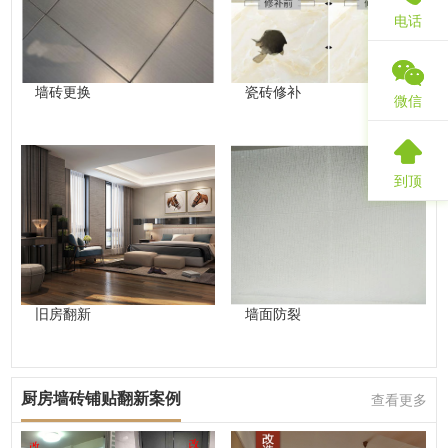
电话
墙砖更换
瓷砖修补
微信
到顶
旧房翻新
墙面防裂
厨房墙砖铺贴翻新案例
查看更多