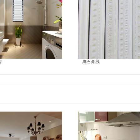
新
刷石膏线