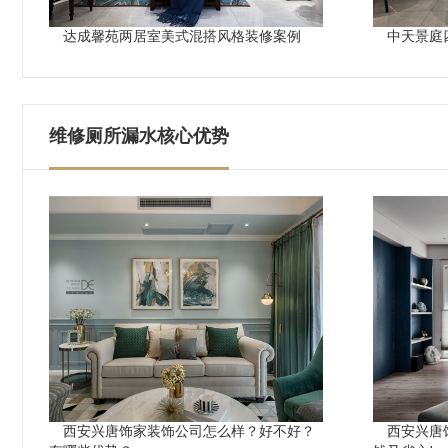
达成馨苑两居室美式混搭风格装修案例
中天景庭
维修厕所漏水核心优势
西安兴唐饰家装饰公司怎么样？好不好？
西安兴唐