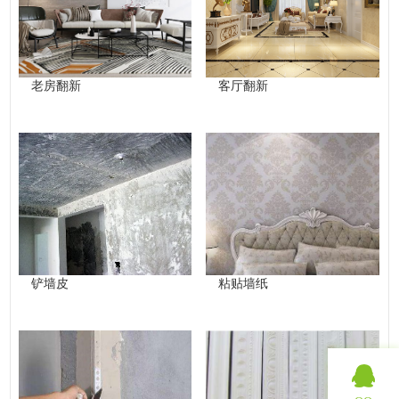
老房翻新
客厅翻新
铲墙皮
粘贴墙纸