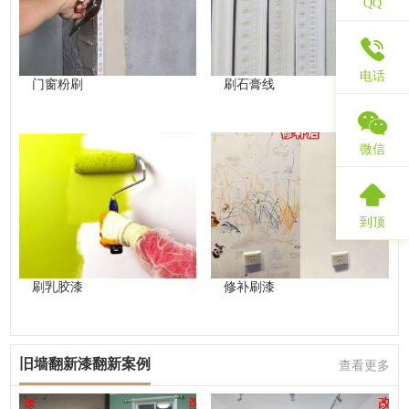
QQ
电话
门窗粉刷
刷石膏线
微信
到顶
刷乳胶漆
修补刷漆
旧墙翻新漆翻新案例
查看更多