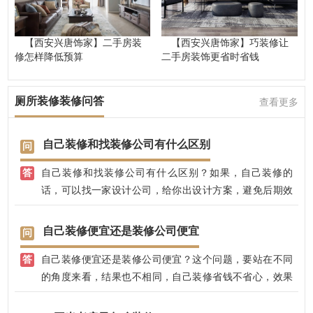
【西安兴唐饰家】二手房装
【西安兴唐饰家】巧装修让
修怎样降低预算
二手房装饰更省时省钱
厕所装修装修问答
查看更多
自己装修和找装修公司有什么区别
自己装修和找装修公司有什么区别？如果，自己装修的
话，可以找一家设计公司，给你出设计方案，避免后期效
果不好；找装修公司的话，可以有专业的设计师，全程把
控装修效果，不用担心装修效果好不好，装修质量大可放
自己装修便宜还是装修公司便宜
心，兴唐饰家，有自己的江苏施工团队，先装修后付款，
自己装修便宜还是装修公司便宜？这个问题，要站在不同
省心放心。
的角度来看，结果也不相同，自己装修省钱不省心，效果
不易把控，后期没有保修；找装修公司，有专业的设计师
全程把控，完全不用担心效果，而且，兴唐饰家还免费赠