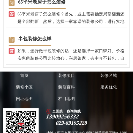
65平米老房子怎么装修
送装修效果图，没有真正装修前，就大致知道自己家的装
65平米老房子怎么装修？首先，业主需要确定局部翻新还
修效果了。
是全部翻新；然后，选择一家靠谱的装修公司，进行实地
测量沟通，确定老房子装修方案，我公司有专业的江苏扬
州工人，手艺好，不转包，价格非常实惠，后期零增项，
半包装修怎么样
多退少不补，先装修后付款。
如果，选择做半包装修的话，还是选择一家口碑好、价格
实惠的装修公司比较放心，兴唐饰家，去中介不转包，自
有江苏扬州工人，先装修后付款，半包装修选兴唐饰家。
首页
装修项目
装修区域
装修小区
装修百科
服务优化
网址地图
栏目地图
全国统一咨询热线
13909256332
029-89195228