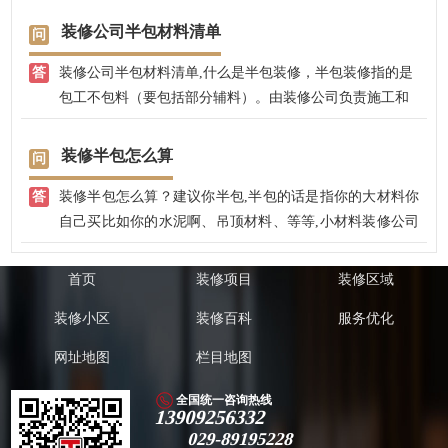
全程把控，完全不用担心效果，而且，兴唐饰家还免费赠
装修公司半包材料清单
送装修效果图，没有真正装修前，就大致知道自己家的装
装修公司半包材料清单,什么是半包装修，半包装修指的是
修效果了。
包工不包料（要包括部分辅料）。由装修公司负责施工和
辅料的采购，如沙子、钉子、水泥等；主要的家装材料是
由业主自己亲自采购，如地板、洁具、瓷砖、地砖、涂
装修半包怎么算
料、橱具、锁具、五金件等。（一）半包装修施工项目:1.
装修半包怎么算？建议你半包,半包的话是指你的大材料你
部分室内结构改造(如拆墙或新建墙)；2.水电改造施工(给
自己买比如你的水泥啊、吊顶材料、等等,小材料装修公司
排水设计安装、电路设计安装、洁具安装等)；3.所以的泥
提供,比如一些丁子之类的小东西,具体还得看你是怎么跟装
水施工(回填、地面找平、防水处理、贴墙砖和地砖等)；4.
修公司怎么签合同,这些你都可以跟装修公司商量。全包,一
部分木作施工(吊顶、造型制作及部分现场制作的家具等)；
首页
装修项目
装修区域
般都比较贵,因为装修公司也要赚一比,里面装修公司的利益
5.部分漆作施工(墙面、墙纸或乳胶漆、家具漆等)。（二）
装修小区
装修百科
服务优化
还是挺大的,现在装修一半都是半包,建议楼主钱不多就半包
半包装修辅材清单:装修公司半包，除了以上施工项目内容
吧。
外，还复杂一些材料的采购。主要有：水泥、河沙、石膏
网址地图
栏目地图
板、造型用的板材及小杂件(如钉子、螺栓、万能胶等) ；
小编建议，这些辅材品种多，业主一定要事先在合同约定
全国统一咨询热线
13909256332
中注意。
029-89195228