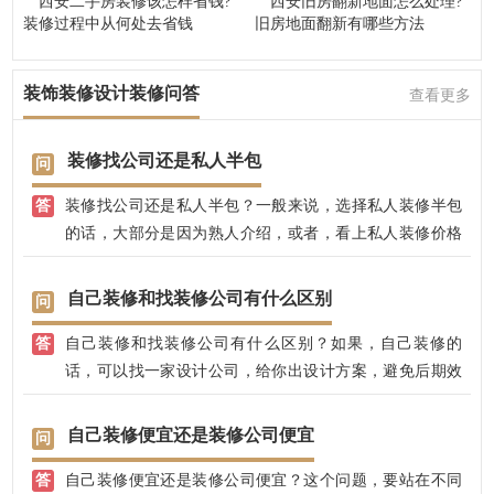
西安二手房装修该怎样省钱?
西安旧房翻新地面怎么处理?
装修过程中从何处去省钱
旧房地面翻新有哪些方法
装饰装修设计装修问答
查看更多
装修找公司还是私人半包
装修找公司还是私人半包？一般来说，选择私人装修半包
的话，大部分是因为熟人介绍，或者，看上私人装修价格
便宜的原因，小编认为，如果自主的话，还是选择一家正
规的装修公司，比如，选择兴唐装饰，有专业的设计师，
自己装修和找装修公司有什么区别
10年设计经验，有20年经验的业主师傅，手艺好，易沟
自己装修和找装修公司有什么区别？如果，自己装修的
通，价格也透明实惠，在网站上详细的装修报价表，先装
话，可以找一家设计公司，给你出设计方案，避免后期效
修后付款，放心省心！
果不好；找装修公司的话，可以有专业的设计师，全程把
控装修效果，不用担心装修效果好不好，装修质量大可放
自己装修便宜还是装修公司便宜
心，兴唐饰家，有自己的江苏施工团队，先装修后付款，
自己装修便宜还是装修公司便宜？这个问题，要站在不同
省心放心。