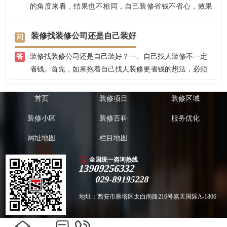
的角度来看，结果也不相同，自己装修省钱不省心，效果
不易把控，后期没有保修；找装修公司，有专业的设计师
全程把控，完全不用担心效果，而且，兴唐饰家还免费赠
装修找装修公司还是自己装好
送装修效果图，没有真正装修前，就大致知道自己家的装
装修找装修公司还是自己装好？一、自己找人装修不一定
修效果了。
省钱。首先，如果抱着自己找人装修更省钱的想法，必须
要明白以下几点：1.可能造成材料浪费率高。水暖管件剩
余5%很正常，瓷砖地板剩余5%很正常，沙子水泥大白粉剩
首页
装修项目
装修区域
余之后，你送人人家都不要，你还得白搭一趟清运费，乳
装修小区
装修百科
服务优化
胶漆剩半桶就彻底浪费了。总体算来浪费的材料一般高达
10%。2.没设计图纸凭感觉施工，返工率高。自己找人装
网址地图
栏目地图
修，一般都没有设计师，找装修公司的设计师偷偷摸摸地
给你出张图，还是七拼八凑的。因为设计师明目张胆地做
全国统一咨询热线
13909256332
私单会被公司抓到，他没有必要为了你那几百块钱冒着被
029-89195228
公司干掉的危险。3.易产生工种之间责任不清（产生相互
推脱），工艺不佳，责任不强，发生问量没人处理。4.找
地址：西安市雁塔区太白南路216号嘉天国际A-1806
亲戚朋友施工，后期更麻烦，质量不好不但不好意思说还
落人情债。后期维护没人，装修质量一旦有问题，还不好