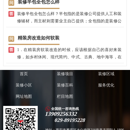
装修半包全包怎么样
方采购比较省心点；二、全包：全包和半包相比，装修公
装修半包全包怎么样？半包指的是装修公司提供人工和装
司将会负责购买更多的材料，甚至可以说包括全部的主材
修辅材，而主材则需要业主自己提供；全包指的是装修公
（当然你有自己想买的，也可以和装修公司协商自己购
司提供人工、主材和辅材，而业主则不需要提供什么支
买）。
持，基本上，装修之后可以直接布置家具家电软装等搭配
精装房改造如何软装
了。辅材：水泥、沙子、龙骨、油漆涂料、胶类、腻子、
1．在精装房软装改造的时候，应该根据自己的喜好来装
饰面板、电线、水管、连接件等等；主材：瓷砖地板、踢
修，如乡村休闲、现代简约、中式、古典、地中海等，在
脚线、五金洁具类（马桶、卫浴等）、橱柜、衣柜、门、
这些风格下选择家具可以让平淡无奇的精装房展示出或乡
门槛石、墙纸、窗台石、窗帘布艺、楼梯（复式）等。
村或奢华或古典的气质。另外，精装房软装可以通过改变
首页
装修项目
装修区域
窗帘、布艺、饰品等，来实现显著的视觉效果。
装修小区
装修百科
服务优化
2．尽管精装房软装可以改变精装房的风格，但也要与精装
房硬装结合才能较好地表现你自己想要的风格。所以在精
网址地图
栏目地图
装房装修的时候有必要在原有硬装基础上，添加一些定制
的小改造，以得到自己想要的精装房风格。这些改造不用
全国统一咨询热线
13909256332
大拆大建，只需要根据风格来定制家具，这样就可以实现
029-89195228
家具饰品风格与硬装完美搭配。
3．精装房改造如果不想对硬装进行大改动又想要体现个性