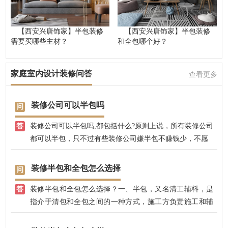
【西安兴唐饰家】半包装修
【西安兴唐饰家】半包装修
需要买哪些主材？
和全包哪个好？
家庭室内设计装修问答
查看更多
装修公司可以半包吗
装修公司可以半包吗,都包括什么?原则上说，所有装修公司
都可以半包，只不过有些装修公司嫌半包不赚钱少，不愿
意半包，兴唐饰家，专业半包装修，去中介不转包，先装
修后付款，价格透明优惠，一次性报价零增项，多退少不
装修半包和全包怎么选择
补！需要了解我公司详细情况，可以拨打兴唐饰家电话，
装修半包和全包怎么选择？一、半包，又名清工辅料，是
或者网站留电咨询。
指介于清包和全包之间的一种方式，施工方负责施工和辅
料的采购，价值较高的主料自己采购可以控制费用的大
头，种类繁杂价值较低的辅料业主不容易搞得清，由施工