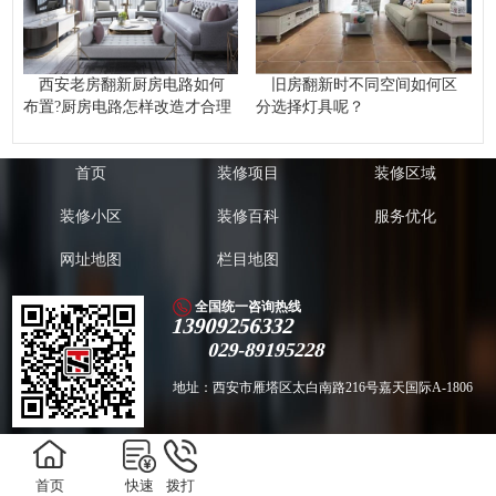
西安老房翻新厨房电路如何
旧房翻新时不同空间如何区
布置?厨房电路怎样改造才合理
分选择灯具呢？
首页
装修项目
装修区域
装修小区
装修百科
服务优化
网址地图
栏目地图
全国统一咨询热线
13909256332
029-89195228
地址：西安市雁塔区太白南路216号嘉天国际A-1806
版权所有 Copyright ©️ 2011-2018西安兴唐饰家装饰工程有限公司 备案号：
陕
首页
快速
拨打