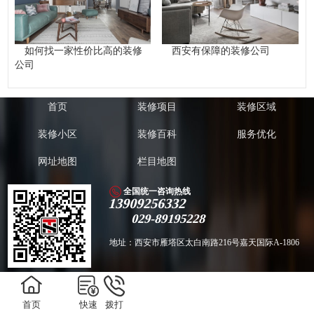
如何找一家性价比高的装修
西安有保障的装修公司
公司
首页
装修项目
装修区域
装修小区
装修百科
服务优化
网址地图
栏目地图
全国统一咨询热线
13909256332
029-89195228
地址：西安市雁塔区太白南路216号嘉天国际A-1806
版权所有 Copyright ©️ 2011-2018西安兴唐饰家装饰工程有限公司 备案号：
陕
首页
快速
拨打
ICP备18022231号
技术支持：
聚尚网络