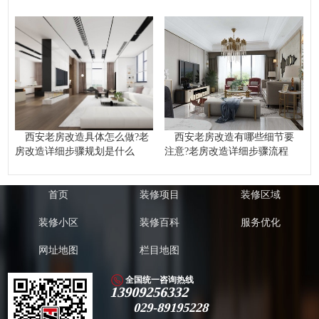
西安老房改造具体怎么做?老
西安老房改造有哪些细节要
房改造详细步骤规划是什么
注意?老房改造详细步骤流程
首页
装修项目
装修区域
装修小区
装修百科
服务优化
网址地图
栏目地图
全国统一咨询热线
13909256332
029-89195228