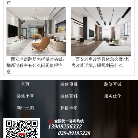
巧
西安老房翻新怎样做才省钱?
西安老房改造具体怎么做?老
翻新过程中有什么问题值得注
房改造详细步骤规划是什么
意
首页
装修项目
装修区域
装修小区
装修百科
服务优化
网址地图
栏目地图
全国统一咨询热线
13909256332
029-89195228