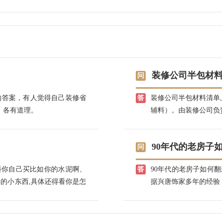
装修公司半包材
的答案，有人觉得自己装修省
装修公司半包材料清单
，各有道理。
辅料）。由装修公司负
料是由业主自己亲自采
等。（一）半包装修施工
90年代的老房子
工(给排水设计安装、电
平、防水处理、贴墙砖和
料你自己买比如你的水泥啊、
90年代的老房子如何
的家具等)；5.部分漆
类的小东西,具体还得看你是怎
据兴唐饰家多年的经验
清单:装修公司半包，
。全包,一般都比较贵,因为装
新有非常丰富的经验，
水泥、河沙、石膏板、
在装修一半都是半包,建议楼主
上门量房和设计。
议，这些辅材品种多，