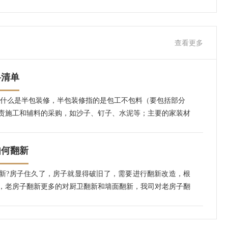
查看更多
料清单
,什么是半包装修，半包装修指的是包工不包料（要包括部分
责施工和辅料的采购，如沙子、钉子、水泥等；主要的家装材
购，如地板、洁具、瓷砖、地砖、涂料、橱具、锁具、五金件
项目:1.部分室内结构改造(如拆墙或新建墙)；2.水电改造施
如何翻新
路设计安装、洁具安装等)；3.所以的泥水施工(回填、地面找
地砖等)；4.部分木作施工(吊顶、造型制作及部分现场制作
翻新?房子住久了，房子就显得破旧了，需要进行翻新改造，根
作施工(墙面、墙纸或乳胶漆、家具漆等)。（二）半包装修辅材
，老房子翻新更多的对厨卫翻新和墙面翻新，我司对老房子翻
除了以上施工项目内容外，还复杂一些材料的采购。主要有：
来自江苏扬州的工人，为您精细施工，10年经验的设计师免费
造型用的板材及小杂件(如钉子、螺栓、万能胶等) ；小编建
业主一定要事先在合同约定中注意。