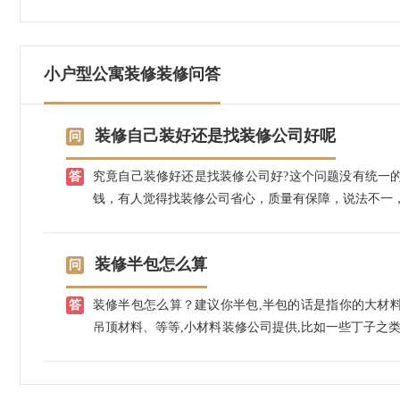
小户型公寓装修装修问答
装修自己装好还是找装修公司好呢
究竟自己装修好还是找装修公司好?这个问题没有统一
钱，有人觉得找装修公司省心，质量有保障，说法不一
装修半包怎么算
装修半包怎么算？建议你半包,半包的话是指你的大材
吊顶材料、等等,小材料装修公司提供,比如一些丁子之
么跟装修公司怎么签合同,这些你都可以跟装修公司商量
修公司也要赚一比,里面装修公司的利益还是挺大的,现
钱不多就半包吧。