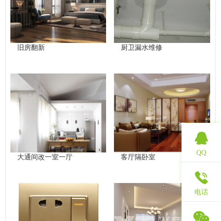
旧房翻新
厨卫漏水维修
QQ
大通间改一室一厅
客厅隔卧室
电话