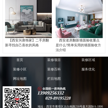
【西安兴唐饰家】二手房翻
西安老房翻新墙面验收重点
新寻找自己喜欢的风格
是什么?简单实用的墙面验收方
法介绍
首页
装修项目
装修区域
装修小区
装修百科
服务优化
网址地图
栏目地图
全国统一咨询热线
13909256332
029-89195228
地址：西安市雁塔区太白南路216号嘉天国际A-1806