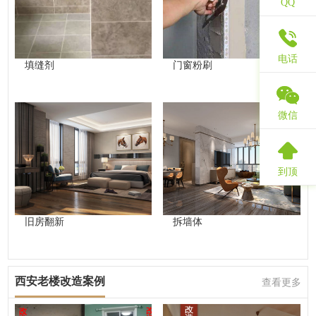
QQ
电话
填缝剂
门窗粉刷
微信
到顶
旧房翻新
拆墙体
西安老楼改造案例
查看更多