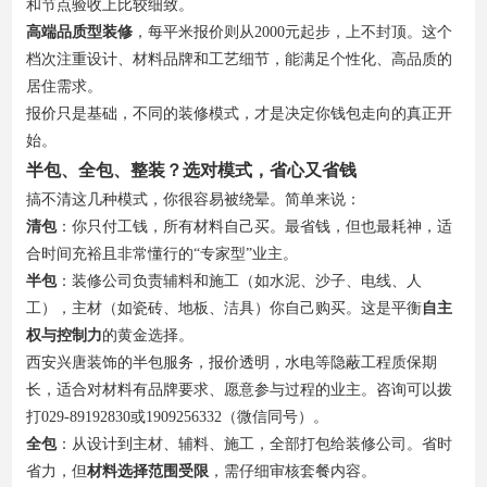
和节点验收上比较细致。
高端品质型装修
，每平米报价则从2000元起步，上不封顶。这个
档次注重设计、材料品牌和工艺细节，能满足个性化、高品质的
居住需求。
报价只是基础，不同的装修模式，才是决定你钱包走向的真正开
始。
半包、全包、整装？选对模式，省心又省钱
搞不清这几种模式，你很容易被绕晕。简单来说：
清包
：你只付工钱，所有材料自己买。最省钱，但也最耗神，适
合时间充裕且非常懂行的“专家型”业主。
半包
：装修公司负责辅料和施工（如水泥、沙子、电线、人
工），主材（如瓷砖、地板、洁具）你自己购买。这是平衡
自主
权与控制力
的黄金选择。
西安兴唐装饰的半包服务，报价透明，水电等隐蔽工程质保期
长，适合对材料有品牌要求、愿意参与过程的业主。咨询可以拨
打029-89192830或1909256332（微信同号）。
全包
：从设计到主材、辅料、施工，全部打包给装修公司。省时
省力，但
材料选择范围受限
，需仔细审核套餐内容。