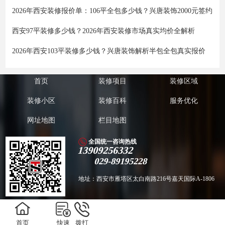
2026年西安装修报价单：106平全包多少钱？兴唐装饰2000元签约
西安97平装修多少钱？2026年西安装修市场真实均价全解析
2026年西安103平装修多少钱？兴唐装饰解析半包全包真实报价
首页
装修项目
装修区域
装修小区
装修百科
服务优化
网址地图
栏目地图
全国统一咨询热线
13909256332
029-89195228
地址：西安市雁塔区太白南路216号嘉天国际A-1806
版权所有 Copyright ©️ 2011-2018西安兴唐饰家装饰工程有限公司 备案号：
陕
首页
快速
拨打