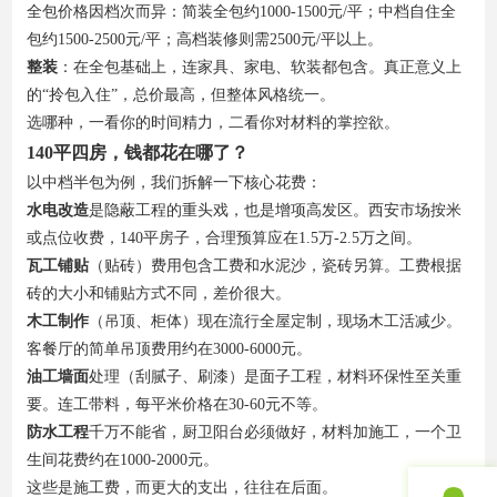
全包价格因档次而异：简装全包约1000-1500元/平；中档自住全
包约1500-2500元/平；高档装修则需2500元/平以上。
整装
：在全包基础上，连家具、家电、软装都包含。真正意义上
的“拎包入住”，总价最高，但整体风格统一。
选哪种，一看你的时间精力，二看你对材料的掌控欲。
140平四房，钱都花在哪了？
以中档半包为例，我们拆解一下核心花费：
水电改造
是隐蔽工程的重头戏，也是增项高发区。西安市场按米
或点位收费，140平房子，合理预算应在1.5万-2.5万之间。
瓦工铺贴
（贴砖）费用包含工费和水泥沙，瓷砖另算。工费根据
砖的大小和铺贴方式不同，差价很大。
木工制作
（吊顶、柜体）现在流行全屋定制，现场木工活减少。
客餐厅的简单吊顶费用约在3000-6000元。
油工墙面
处理（刮腻子、刷漆）是面子工程，材料环保性至关重
要。连工带料，每平米价格在30-60元不等。
防水工程
千万不能省，厨卫阳台必须做好，材料加施工，一个卫
生间花费约在1000-2000元。
这些是施工费，而更大的支出，往往在后面。