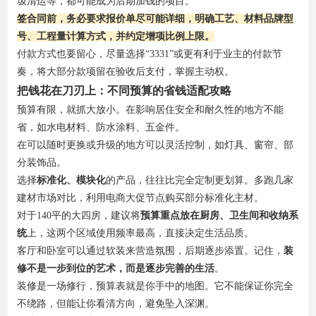
圾清运等，都可能成为后期加钱的项目。
签合同前，务必要求报价单尽可能详细，明确工艺、材料品牌型
号、工程量计算方式，并约定增项比例上限。
付款方式也要留心，尽量选择“3331”或更有利于业主的付款节
奏，将大部分款项留在验收后支付，掌握主动权。
把钱花在刀刃上：不同预算的省钱适配攻略
预算有限，就抓大放小。在影响居住安全和耐久性的地方不能
省，如水电材料、防水涂料、五金件。
在可以随时更换或升级的地方可以灵活控制，如灯具、窗帘、部
分装饰品。
选择
标准化、模块化
的产品，往往比完全定制更划算。多跑几家
建材市场对比，利用电商大促节点购买部分标准化主材。
对于140平的大四房，建议将
预算重点放在厨房、卫生间和收纳系
统
上，这两个区域使用频率最高，直接决定生活品质。
客厅和卧室可以通过软装来营造氛围，后期逐步添置。记住，
装
修不是一步到位的艺术，而是逐步完善的生活
。
装修是一场修行，预算表就是你手中的地图。它不能保证你完全
不绕路，但能让你看清方向，避免坠入深渊。