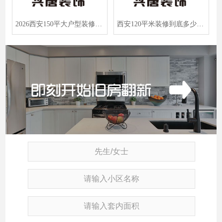
2026西安150平大户型装修多少钱？兴唐装饰全屋无增项报价单曝光！
西安120平米装修到底多少钱？2026年真实报价曝光，别再当冤大头！