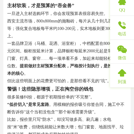
主材软装，才是预算的“吞金兽”
QQ
一旦进入主材选购环节，你会发现预算表很容易失控。
西安主流市场，800x800mm的抛釉砖，每片从几十到几百元不
等；强化复合地板每平米约100-200元，实木地板则要300元以
电话
上。
一套品牌卫浴（马桶、花洒、浴室柜），中档配置在8000-15000
元区间。橱柜按延米计算，品牌橱柜每延米2000元起是常态。
微信
门窗、灯具、窗帘……每一项单看不多，加起来却能轻松突破六
位数。
提前做好主材预算分配表，严格按计划执行，是控制总成
本的核心
。
但比这些明面上的花费更可怕的，是那些看不见的“坑”。
到顶
警惕！这些隐形增项，正在掏空你的钱包
很多装修纠纷，都源于初期报价单的“不完整”。
“低价切入”是常见套路
。用模糊的报价吸引你签合同，施工中不
断告诉你“这个当初没包含”“那个标准需要升级”。
比如，报价里只写“防水”，却没写做多高、刷几遍；水电
按“米”收费，但绕线就能让米数大增；包门窗套、地面找平、垃