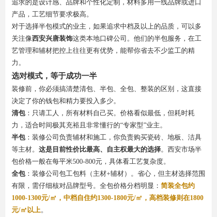
追求的是设计感、品牌和个性化定制，材料多用一线品牌或进口
产品，工艺细节要求极高。
对于选择半包模式的业主，如果追求中档及以上的品质，可以多
关注像
西安兴唐装饰
这类本地口碑公司。他们的半包服务，在工
艺管理和辅材把控上往往更有优势，能帮你省去不少监工的精
力。
选对模式，等于成功一半
装修前，你必须搞清楚清包、半包、全包、整装的区别，这直接
决定了你的钱包和精力要投入多少。
清包
：只请工人，所有材料自己买。价格看似最低，但耗时耗
力，适合时间极其充裕且非常懂行的“专家型”业主。
半包
：装修公司负责辅材和施工，你负责购买瓷砖、地板、洁具
等主材。
这是目前性价比最高、自主权最大的选择
。西安市场半
包价格一般在每平米500-800元，具体看工艺复杂度。
全包
：装修公司包工包料（主材+辅材）。省心，但主材选择范围
有限，需仔细核对品牌型号。全包价格分档明显：
简装全包约
1000-1300元/㎡，中档自住约1300-1800元/㎡，高档装修则在1800
元/㎡以上
。