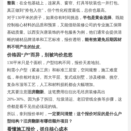
整装
：在全包基础上，连家具、窗帘、灯具等软装也一并打包。
真正做到“拎包入住”，但个性化程度最低，总价也最高。
对于130平米的房子，如果你有时间挑选，
半包是黄金选择
。既能
控制核心材料的品质和预算，又能借助装修公司的专业施工保障
基础质量。以西安兴唐装饰的半包服务为例，他们通常会提供清
晰的辅材品牌清单和工艺标准，报价透明，
能有效避免后期因材
料不明产生的扯皮
。
价格因“户”而异，别被均价忽悠
130平米只是个面积，户型结构不同，报价天差地别。
刚需小户型（紧凑三房）和标准三居室，空间规整，施工难度
低，单价相对友好。而大平层、复式或别墅，涉及楼梯、挑空、
复杂吊顶等工艺，人工和材料损耗都会大幅增加。
尤其要注意
旧房翻新
。这笔费用往往比毛坯房装修高出
20%-30%。因为多了拆旧、垃圾清运、老旧管线全换等步骤，这
些都是看不见但必须花的钱。
所以，拿到报价单时，
一定要问清楚：这个报价对应的是什么户
型结构？旧房翻新有哪些额外项目？
看懂施工报价，抓住核心成本