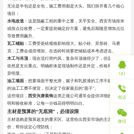
无论是半包还是全包，施工费用都是大头。我们拆开看几个核心
项目：
水电改造
：这是隐蔽工程的重中之重，关乎安全。西安市场按米
或按点位收费，一定要提前确定好方案，避免后期随意增加点位
导致费用飙升。
瓦工铺贴
：工费受瓷砖规格影响很大。贴小砖、异形砖、马赛
克，工费会成倍增加。在选砖时就要把铺贴成本考虑进去。
木工与吊顶
：现在流行简约风，复杂吊顶做得少了，但定制柜体
依然是支出重点。明确柜体是现场制作还是外定，价格和效果差
QQ
异明显。
油工墙面
：想要墙面平整光滑，腻子和乳胶漆的工序不能省。好
的油工工费不便宜，但决定了你家最后的“面子”。
这些项目，
西安兴唐装饰
这类正规公司通常会提供详细的工艺说
电话
明和验收标准，让每一分钱花得明明白白。
主材是预算的“无底洞”，必须设限
主材选购是预算超支的重灾区。这里给出西安市场的主流参考
微信
价，帮你设定心理防线：