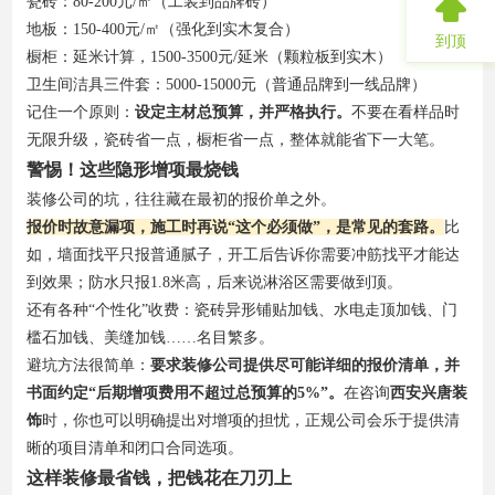
瓷砖：80-200元/㎡（工装到品牌砖）
地板：150-400元/㎡（强化到实木复合）
到顶
橱柜：延米计算，1500-3500元/延米（颗粒板到实木）
卫生间洁具三件套：5000-15000元（普通品牌到一线品牌）
记住一个原则：
设定主材总预算，并严格执行。
不要在看样品时
无限升级，瓷砖省一点，橱柜省一点，整体就能省下一大笔。
警惕！这些隐形增项最烧钱
装修公司的坑，往往藏在最初的报价单之外。
报价时故意漏项，施工时再说“这个必须做”，是常见的套路。
比
如，墙面找平只报普通腻子，开工后告诉你需要冲筋找平才能达
到效果；防水只报1.8米高，后来说淋浴区需要做到顶。
还有各种“个性化”收费：瓷砖异形铺贴加钱、水电走顶加钱、门
槛石加钱、美缝加钱……名目繁多。
避坑方法很简单：
要求装修公司提供尽可能详细的报价清单，并
书面约定“后期增项费用不超过总预算的5%”。
在咨询
西安兴唐装
饰
时，你也可以明确提出对增项的担忧，正规公司会乐于提供清
晰的项目清单和闭口合同选项。
这样装修最省钱，把钱花在刀刃上