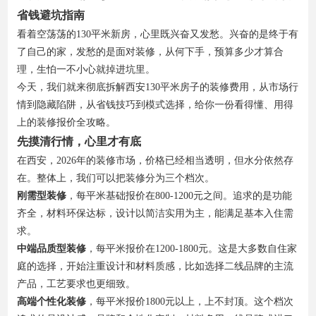
省钱避坑指南
看着空荡荡的130平米新房，心里既兴奋又发愁。兴奋的是终于有
了自己的家，发愁的是面对装修，从何下手，预算多少才算合
理，生怕一不小心就掉进坑里。
今天，我们就来彻底拆解西安130平米房子的装修费用，从市场行
情到隐藏陷阱，从省钱技巧到模式选择，给你一份看得懂、用得
上的装修报价全攻略。
先摸清行情，心里才有底
在西安，2026年的装修市场，价格已经相当透明，但水分依然存
在。整体上，我们可以把装修分为三个档次。
刚需型装修
，每平米基础报价在800-1200元之间。追求的是功能
齐全，材料环保达标，设计以简洁实用为主，能满足基本入住需
求。
中端品质型装修
，每平米报价在1200-1800元。这是大多数自住家
庭的选择，开始注重设计和材料质感，比如选择二线品牌的主流
产品，工艺要求也更细致。
高端个性化装修
，每平米报价1800元以上，上不封顶。这个档次