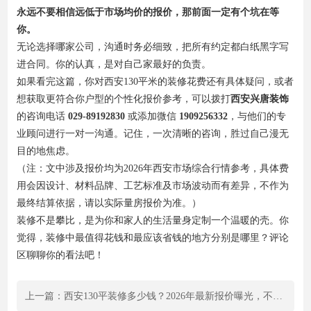
永远不要相信远低于市场均价的报价，那前面一定有个坑在等
你。
无论选择哪家公司，沟通时务必细致，把所有约定都白纸黑字写
进合同。你的认真，是对自己家最好的负责。
如果看完这篇，你对西安130平米的装修花费还有具体疑问，或者
想获取更符合你户型的个性化报价参考，可以拨打
西安兴唐装饰
的咨询电话
029-89192830
或添加微信
1909256332
，与他们的专
业顾问进行一对一沟通。记住，一次清晰的咨询，胜过自己漫无
目的地焦虑。
（注：文中涉及报价均为2026年西安市场综合行情参考，具体费
用会因设计、材料品牌、工艺标准及市场波动而有差异，不作为
最终结算依据，请以实际量房报价为准。）
装修不是攀比，是为你和家人的生活量身定制一个温暖的壳。你
觉得，装修中最值得花钱和最应该省钱的地方分别是哪里？评论
区聊聊你的看法吧！
上一篇：西安130平装修多少钱？2026年最新报价曝光，不同档次差价惊人