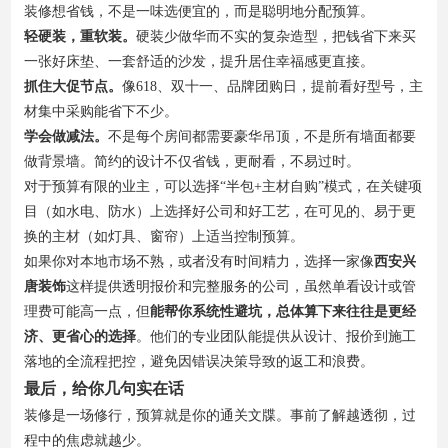
装修想省钱，不是一味选便宜的，而是聪明地分配预算。
轻硬装，重软装。
硬装少做华而不实的复杂造型，把钱省下来买
一张好床垫、一套舒适的沙发，提升居住幸福感更直接。
抓住大促节点。
像618、双十一、品牌团购日，提前看好型号，主
材集中采购能省下不少。
学会做减法。
不是每个房间都需要豪华吊顶，不是所有墙面都要
做背景墙。简约的设计不仅省钱，更耐看，不易过时。
对于预算有限的业主，可以选择“半包+主材自购”模式，在关键项
目（如水电、防水）上选择好公司和好工艺，在可见的、易于更
换的主材（如灯具、窗帘）上适当控制预算。
如果你对本地市场不熟，或者没有时间精力，选择一家像
西安兴
唐装饰
这样提供透明报价和完整服务的公司，虽然单看设计或管
理费可能高一点，但
能帮你系统性避坑，总体算下来往往是更经
济、更省心的选择
。他们的专业团队能提供从设计、报价到施工
落地的全流程把控，避免因错误决策导致的返工和浪费。
最后，给你几句实在话
装修是一场修行，预算就是你的通关文牒。事前了解越透彻，过
程中的焦虑就越少。