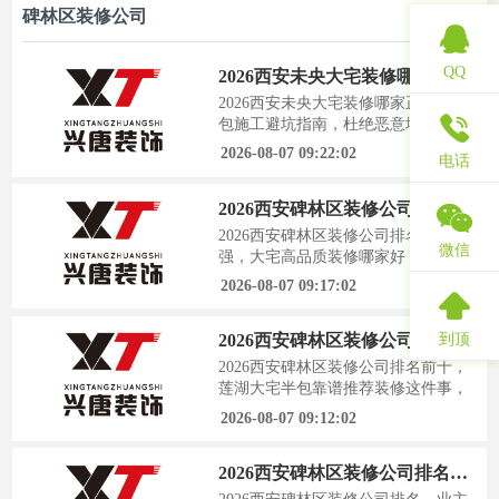
碑林区装修公司
QQ
2026西安未央大宅装修哪家正规？半包施工避坑指南，杜绝恶意增项
2026西安未央大宅装修哪家正规？半
包施工避坑指南，杜绝恶意增项装修
这件事，说到底就是一场和不确定性
2026-08-07 09:22:02
电话
博弈的持久战。尤其是大宅豪宅，动
辄几十上百万的投入，最怕的不是花
2026西安碑林区装修公司排名前十强，大宅高品质装修哪家好？先施工后付款零套路
钱多，而是钱花了却住进一个处处糟
心的房子。最近后台收到不少西安业
2026西安碑林区装修公司排名前十
微信
主的私信，问得最多的就是未央区大
强，大宅高品质装修哪家好？先施工
宅装修到底哪家靠谱，半包施工怎么
后付款零套路装修这件事，踩过坑的
2026-08-07 09:17:02
才能不被
人才知道有多痛。尤其是大宅装修，
动辄几十上百万的投入，一旦遇上工
到顶
2026西安碑林区装修公司排名前十，莲湖大宅半包靠谱推荐
艺差、增项多、付款后被拿捏的装修
公司，那真是花钱买罪受。最近后台
2026西安碑林区装修公司排名前十，
收到很多西安业主的私信，都在问同
莲湖大宅半包靠谱推荐装修这件事，
一个问题：碑林区大宅高品质装修到
没经历过的人永远不知道水有多深。
2026-08-07 09:12:02
底哪家靠谱
尤其像莲湖大宅这种面积大、工艺要
求高的房子，半包装修选错公司，轻
2026西安碑林区装修公司排名，业主真实打分榜单，大宅装修靠谱合作服务商
则增项加到崩溃，重则住进去天天跟
墙面裂缝、水电跳闸较劲。今天这篇