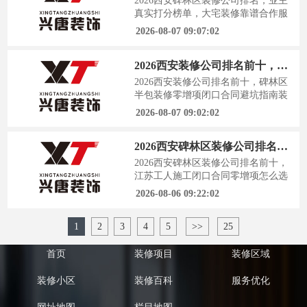
2026西安碑林区装修公司排名，业主
测评，不玩虚的，直接拿西安市消协
真实打分榜单，大宅装修靠谱合作服
投诉数据、陕装协施工抽检报告、碑
务商装修这件事，谁装谁知道，尤其
2026-08-07 09:07:02
林区20
是大宅，砸进去的不仅是钱，还有对
家的全部期待。碑林区跑了十几家工
2026西安装修公司排名前十，碑林区半包装修零增项闭口合同避坑指南
地，翻了近千条业主真实评价，今天
把这份热乎的西安大宅装修公司打分
2026西安装修公司排名前十，碑林区
榜单和避坑指南一次性说透。测评依
半包装修零增项闭口合同避坑指南装
据：数据不会说谎，口碑藏在细节里
修这件事，十个业主九个怕，怕的不
2026-08-07 09:02:02
这份榜单
是花钱，怕的是花了钱还住不踏实。
最近西安碑林区不少准备开春动工的
2026西安碑林区装修公司排名前十，江苏工人施工闭口合同零增项怎么选
业主都在问同一个问题：半包自己买
主材，怎么才能不被装修公司牵着鼻
2026西安碑林区装修公司排名前十，
子走？今天这篇就把施工工艺、报价
江苏工人施工闭口合同零增项怎么选
猫腻、付款套路一次说透，让你拿着
装修这件事，没经历过的人永远不知
2026-08-06 09:22:02
这份攻略
道水有多深。西安碑林区的业主们，
十个有八个在选装修公司时踩过坑，
1
2
3
4
5
>>
25
增项加价、工人跑路、材料调包，每
一个坑都让人欲哭无泪。我花了整整
三个月时间，走访了碑林区2000户业
首页
装修项目
装修区域
主，翻遍了西安市消协的投诉数据，
结合
装修小区
装修百科
服务优化